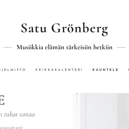
Satu Grönberg
Musiikkia elämän tärkeisiin hetkiin
HJELMISTO
KEIKKAKALENTERI
KUUNTELE
E
n tuhat sanaa
navaltani: