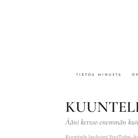
TIETOA MINUSTA
O
KUUNTEL
Ääni kertoo enemmän kui
Kuuntele lauluani YouTube-ka