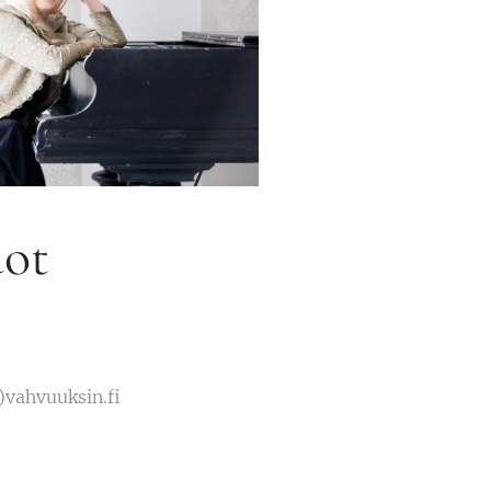
dot
)vahvuuksin.fi