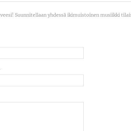
toiveesi! Suunnitellaan yhdessä ikimuistoinen musiikki til
i