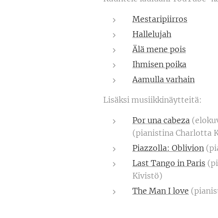
Mestaripiirros
Hallelujah
Älä mene pois
Ihmisen poika
Aamulla varhain
Lisäksi musiikkinäytteitä:
Por una cabeza
(eloku
(pianistina Charlotta K
Piazzolla: Oblivion
(pi
Last Tango in Paris
(pi
Kivistö)
The Man I love
(pianis